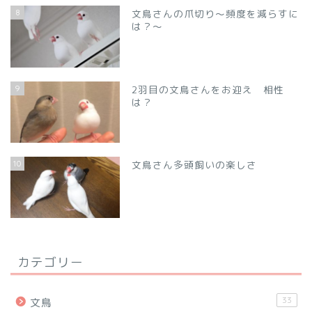
8
文鳥さんの爪切り～頻度を減らすに
は？～
9
2羽目の文鳥さんをお迎え 相性
は？
10
文鳥さん多頭飼いの楽しさ
カテゴリー
33
文鳥