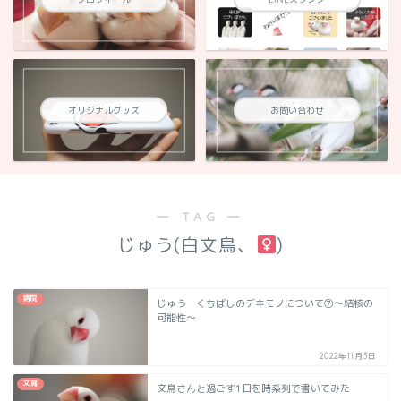
オリジナルグッズ
お問い合わせ
― TAG ―
じゅう(白文鳥、
)
病院
じゅう くちばしのデキモノについて⑦～結核の
可能性～
2022年11月3日
文鳥
文鳥さんと過ごす1日を時系列で書いてみた