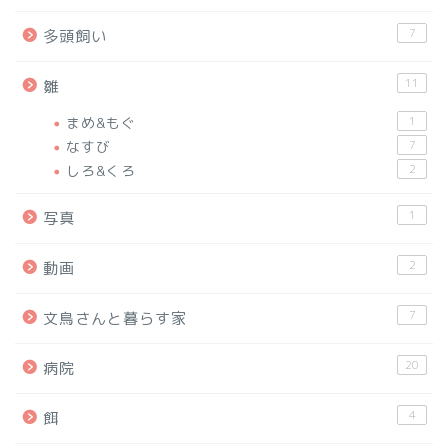
7
多頭飼い
11
雛
まめ&もぐ
1
なすび
7
しろ&くろ
2
1
写真
2
動画
7
文鳥さんと暮らす家
20
病院
4
餌