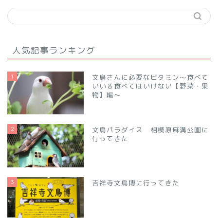
人気記事ランキング
1
文鳥さんに必要なビタミン～食べて
いい＆食べてはいけない【野菜・果
物】編～
2
文鳥パラダイス 相模原麻溝公園に
行ってきた
3
吉祥寺文鳥博に行ってきた