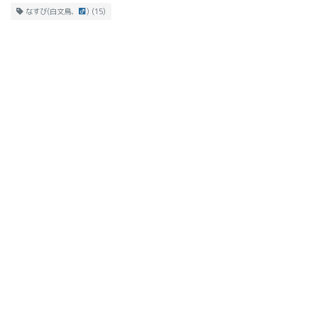
なすび(白文鳥、
)
(15)