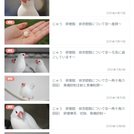
2021年6月15日
病院
じゅう 卵管脱・排泄腔脱について➈～産卵～
2021年5月14日
病院
じゅう 卵管脱・排泄腔脱について⑧～元気に過
ごしています～
2021年5月4日
病院
じゅう 卵管脱・排泄腔脱について⑦～再々発(3
回目) 発情抑制注射と食事制限～
2021年1月30日
病院
じゅう 卵管脱・排泄腔脱について⑥～再々発(3
回目) 卵管壊死・切除、発情抑制～
2020年12月8日