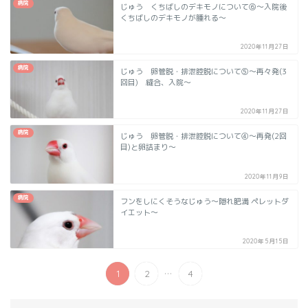
病院
じゅう くちばしのデキモノについて⑥～入院後
くちばしのデキモノが腫れる～
2020年11月27日
病院
じゅう 卵管脱・排泄腔脱について➄～再々発(3
回目) 縫合、入院～
2020年11月27日
病院
じゅう 卵管脱・排泄腔脱について④～再発(2回
目)と卵詰まり～
2020年11月9日
病院
フンをしにくそうなじゅう～隠れ肥満 ペレットダ
イエット～
2020年5月15日
...
1
2
4