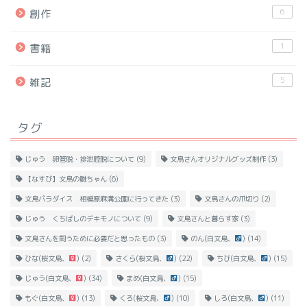
6
創作
1
書籍
5
雑記
タグ
じゅう 卵管脱・排泄腔脱について
(9)
文鳥さんオリジナルグッズ制作
(3)
【なすび】文鳥の雛ちゃん
(6)
文鳥パラダイス 相模原麻溝公園に行ってきた
(3)
文鳥さんの爪切り
(2)
じゅう くちばしのデキモノについて
(9)
文鳥さんと暮らす家
(3)
文鳥さんを飼うために必要だと思ったもの
(3)
のん(白文鳥、
)
(14)
ひな(桜文鳥、
)
(2)
さくら(桜文鳥、
)
(22)
ちび(白文鳥、
)
(15)
じゅう(白文鳥、
)
(34)
まめ(白文鳥、
)
(15)
もぐ(白文鳥、
)
(13)
くろ(桜文鳥、
)
(10)
しろ(白文鳥、
)
(11)