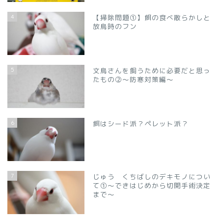
4
【掃除問題①】餌の食べ散らかしと
放鳥時のフン
5
文鳥さんを飼うために必要だと思っ
たもの②～防寒対策編～
6
餌はシード派？ペレット派？
7
じゅう くちばしのデキモノについ
て①～できはじめから切開手術決定
まで～