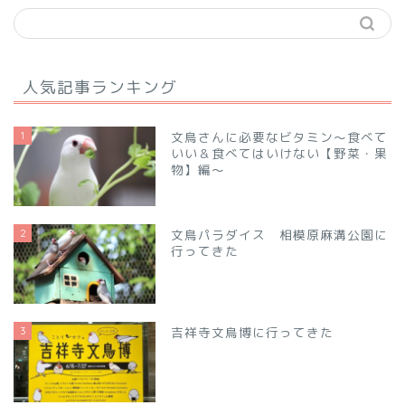
人気記事ランキング
1
文鳥さんに必要なビタミン～食べて
いい＆食べてはいけない【野菜・果
物】編～
2
文鳥パラダイス 相模原麻溝公園に
行ってきた
3
吉祥寺文鳥博に行ってきた