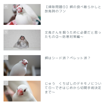
4
【掃除問題①】餌の食べ散らかしと
放鳥時のフン
5
文鳥さんを飼うために必要だと思っ
たもの②～防寒対策編～
6
餌はシード派？ペレット派？
7
じゅう くちばしのデキモノについ
て①～できはじめから切開手術決定
まで～