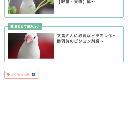
【野菜・果物】編～
文鳥さんに必要なビタミン③～
換羽時のビタミン剤編～
さくら(桜文鳥、
)