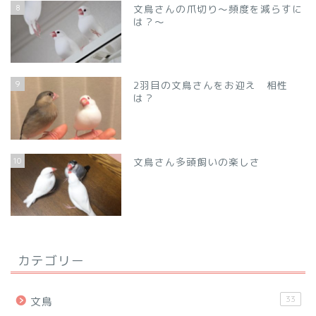
8
文鳥さんの爪切り～頻度を減らすに
は？～
9
2羽目の文鳥さんをお迎え 相性
は？
10
文鳥さん多頭飼いの楽しさ
カテゴリー
33
文鳥