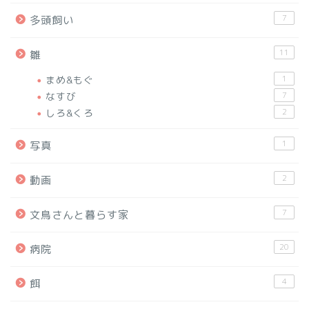
7
多頭飼い
11
雛
まめ&もぐ
1
なすび
7
しろ&くろ
2
1
写真
2
動画
7
文鳥さんと暮らす家
20
病院
4
餌