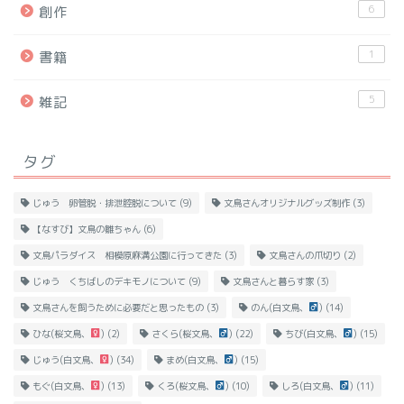
6
創作
1
書籍
5
雑記
タグ
じゅう 卵管脱・排泄腔脱について
(9)
文鳥さんオリジナルグッズ制作
(3)
【なすび】文鳥の雛ちゃん
(6)
文鳥パラダイス 相模原麻溝公園に行ってきた
(3)
文鳥さんの爪切り
(2)
じゅう くちばしのデキモノについて
(9)
文鳥さんと暮らす家
(3)
文鳥さんを飼うために必要だと思ったもの
(3)
のん(白文鳥、
)
(14)
ひな(桜文鳥、
)
(2)
さくら(桜文鳥、
)
(22)
ちび(白文鳥、
)
(15)
じゅう(白文鳥、
)
(34)
まめ(白文鳥、
)
(15)
もぐ(白文鳥、
)
(13)
くろ(桜文鳥、
)
(10)
しろ(白文鳥、
)
(11)