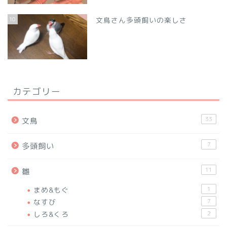
10
文鳥さん多頭飼いの楽しさ
カテゴリー
33
文鳥
7
多頭飼い
11
雛
まめ&もぐ
1
なすび
7
しろ&くろ
2