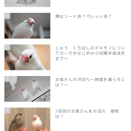
6
餌はシード派？ペレット派？
7
じゅう くちばしのデキモノについ
て①～できはじめから切開手術決定
まで～
8
文鳥さんの爪切り～頻度を減らすに
は？～
9
2羽目の文鳥さんをお迎え 相性
は？