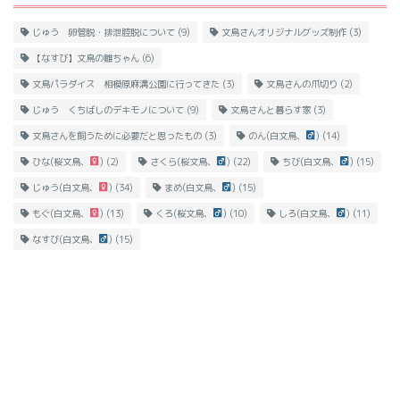
じゅう 卵管脱・排泄腔脱について
(9)
文鳥さんオリジナルグッズ制作
(3)
【なすび】文鳥の雛ちゃん
(6)
文鳥パラダイス 相模原麻溝公園に行ってきた
(3)
文鳥さんの爪切り
(2)
じゅう くちばしのデキモノについて
(9)
文鳥さんと暮らす家
(3)
文鳥さんを飼うために必要だと思ったもの
(3)
のん(白文鳥、
)
(14)
ひな(桜文鳥、
)
(2)
さくら(桜文鳥、
)
(22)
ちび(白文鳥、
)
(15)
じゅう(白文鳥、
)
(34)
まめ(白文鳥、
)
(15)
もぐ(白文鳥、
)
(13)
くろ(桜文鳥、
)
(10)
しろ(白文鳥、
)
(11)
なすび(白文鳥、
)
(15)