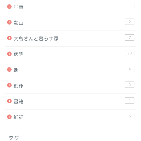
1
写真
2
動画
7
文鳥さんと暮らす家
20
病院
4
餌
6
創作
1
書籍
5
雑記
タグ