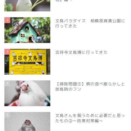
2
文鳥パラダイス 相模原麻溝公園に
行ってきた
3
吉祥寺文鳥博に行ってきた
4
【掃除問題①】餌の食べ散らかしと
放鳥時のフン
5
文鳥さんを飼うために必要だと思っ
たもの②～防寒対策編～