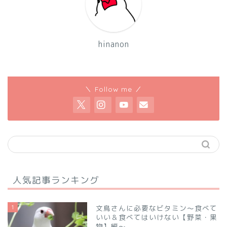
hinanon
＼ Follow me ／
人気記事ランキング
1
文鳥さんに必要なビタミン～食べて
いい＆食べてはいけない【野菜・果
物】編～