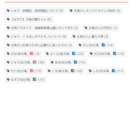
じゅう 卵管脱・排泄腔脱について
(9)
文鳥さんオリジナルグッズ制作
(3)
【なすび】文鳥の雛ちゃん
(6)
文鳥パラダイス 相模原麻溝公園に行ってきた
(3)
文鳥さんの爪切り
(2)
じゅう くちばしのデキモノについて
(9)
文鳥さんと暮らす家
(3)
文鳥さんを飼うために必要だと思ったもの
(3)
のん(白文鳥、
)
(14)
ひな(桜文鳥、
)
(2)
さくら(桜文鳥、
)
(22)
ちび(白文鳥、
)
(15)
じゅう(白文鳥、
)
(34)
まめ(白文鳥、
)
(15)
もぐ(白文鳥、
)
(13)
くろ(桜文鳥、
)
(10)
しろ(白文鳥、
)
(11)
なすび(白文鳥、
)
(15)