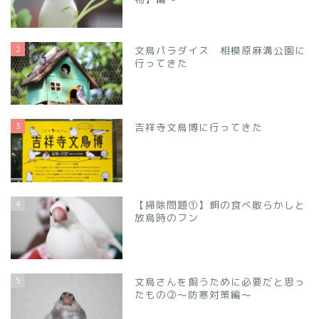
2
文鳥パラダイス 相模原麻溝公園に
行ってきた
3
吉祥寺文鳥博に行ってきた
4
【掃除問題①】餌の食べ散らかしと
放鳥時のフン
5
文鳥さんを飼うために必要だと思っ
たもの②～防寒対策編～