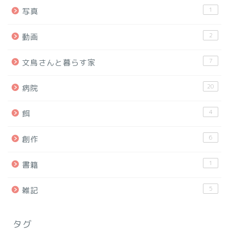
1
写真
2
動画
7
文鳥さんと暮らす家
20
病院
4
餌
6
創作
1
書籍
5
雑記
タグ