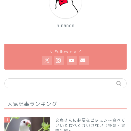
hinanon
＼ Follow me ／
人気記事ランキング
1
文鳥さんに必要なビタミン～食べて
いい＆食べてはいけない【野菜・果
物】編～