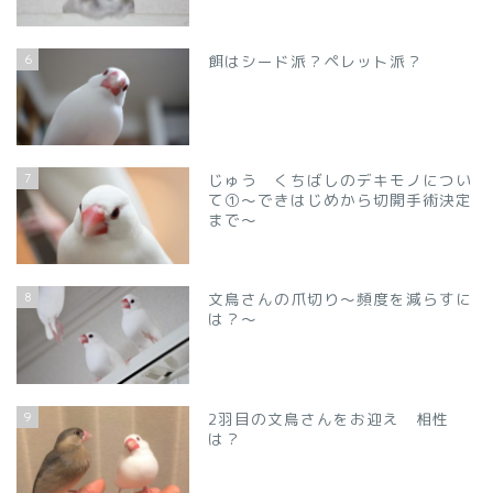
6
餌はシード派？ペレット派？
7
じゅう くちばしのデキモノについ
て①～できはじめから切開手術決定
まで～
8
文鳥さんの爪切り～頻度を減らすに
は？～
9
2羽目の文鳥さんをお迎え 相性
は？