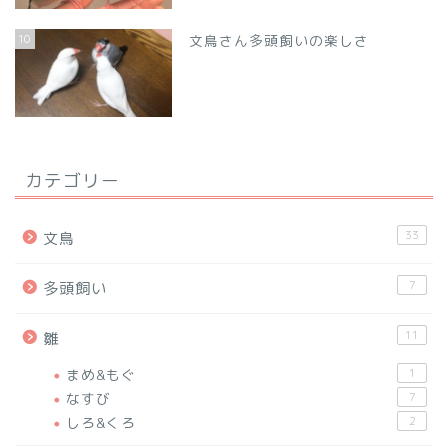
10
文鳥さん多頭飼いの楽しさ
カテゴリー
33
文鳥
7
多頭飼い
11
雛
まめ&もぐ
1
なすび
7
しろ&くろ
2