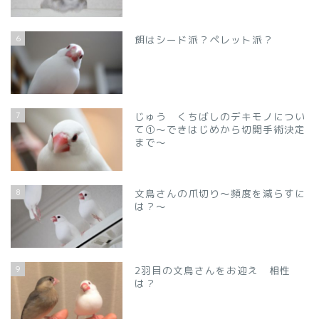
6
餌はシード派？ペレット派？
7
じゅう くちばしのデキモノについ
て①～できはじめから切開手術決定
まで～
8
文鳥さんの爪切り～頻度を減らすに
は？～
9
2羽目の文鳥さんをお迎え 相性
は？