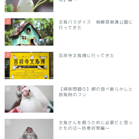
2
文鳥パラダイス 相模原麻溝公園に
行ってきた
3
吉祥寺文鳥博に行ってきた
4
【掃除問題①】餌の食べ散らかしと
放鳥時のフン
5
文鳥さんを飼うために必要だと思っ
たもの②～防寒対策編～