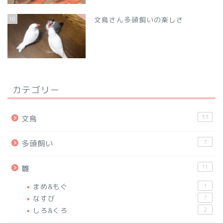
10
文鳥さん多頭飼いの楽しさ
カテゴリー
33
文鳥
7
多頭飼い
11
雛
まめ&もぐ
1
なすび
7
しろ&くろ
2