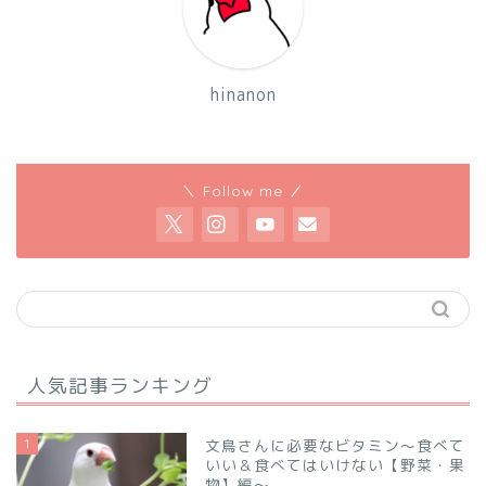
hinanon
＼ Follow me ／
人気記事ランキング
1
文鳥さんに必要なビタミン～食べて
いい＆食べてはいけない【野菜・果
物】編～