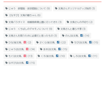
じゅう 卵管脱・排泄腔脱について
(9)
文鳥さんオリジナルグッズ制作
(3)
【なすび】文鳥の雛ちゃん
(6)
文鳥パラダイス 相模原麻溝公園に行ってきた
(3)
文鳥さんの爪切り
(2)
じゅう くちばしのデキモノについて
(9)
文鳥さんと暮らす家
(3)
文鳥さんを飼うために必要だと思ったもの
(3)
のん(白文鳥、
)
(14)
ひな(桜文鳥、
)
(2)
さくら(桜文鳥、
)
(22)
ちび(白文鳥、
)
(15)
じゅう(白文鳥、
)
(34)
まめ(白文鳥、
)
(15)
もぐ(白文鳥、
)
(13)
くろ(桜文鳥、
)
(10)
しろ(白文鳥、
)
(11)
なすび(白文鳥、
)
(15)