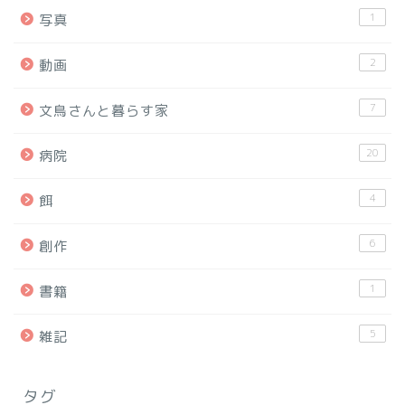
1
写真
2
動画
7
文鳥さんと暮らす家
20
病院
4
餌
6
創作
1
書籍
5
雑記
タグ