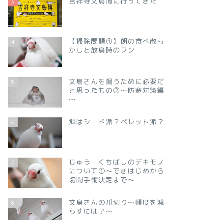
吉祥寺文鳥博に行ってきた
3
【掃除問題①】餌の食べ散ら
4
かしと放鳥時のフン
文鳥さんを飼うために必要だ
5
と思ったもの②～防寒対策編
～
餌はシード派？ペレット派？
6
じゅう くちばしのデキモノ
7
について①～できはじめから
切開手術決定まで～
文鳥さんの爪切り～頻度を減
8
らすには？～