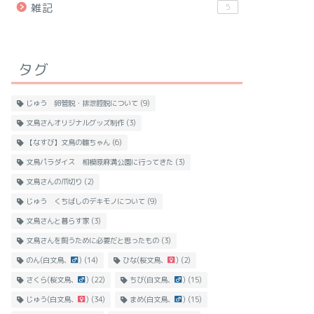
雑記
5
タグ
じゅう 卵管脱・排泄腔脱について
(9)
文鳥さんオリジナルグッズ制作
(3)
【なすび】文鳥の雛ちゃん
(6)
文鳥パラダイス 相模原麻溝公園に行ってきた
(3)
文鳥さんの爪切り
(2)
じゅう くちばしのデキモノについて
(9)
文鳥さんと暮らす家
(3)
文鳥さんを飼うために必要だと思ったもの
(3)
のん(白文鳥、
)
(14)
ひな(桜文鳥、
)
(2)
さくら(桜文鳥、
)
(22)
ちび(白文鳥、
)
(15)
じゅう(白文鳥、
)
(34)
まめ(白文鳥、
)
(15)