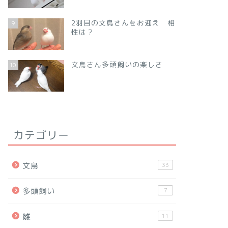
2羽目の文鳥さんをお迎え 相
9
性は？
文鳥さん多頭飼いの楽しさ
10
カテゴリー
文鳥
33
多頭飼い
7
雛
11