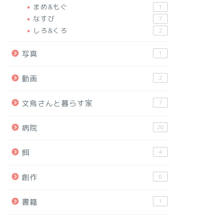
まめ&もぐ
1
なすび
7
しろ&くろ
2
写真
1
動画
2
文鳥さんと暮らす家
7
病院
20
餌
4
創作
6
書籍
1