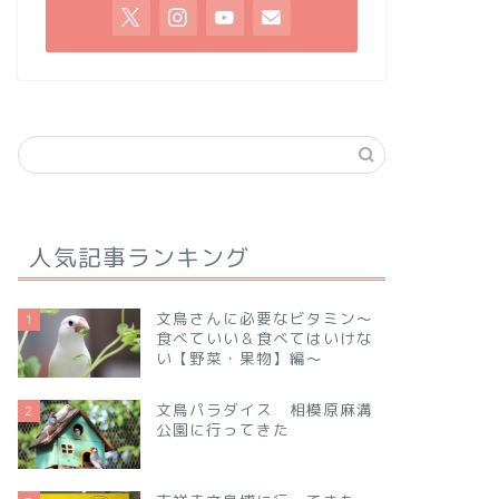
人気記事ランキング
文鳥さんに必要なビタミン～
1
食べていい＆食べてはいけな
い【野菜・果物】編～
文鳥パラダイス 相模原麻溝
2
公園に行ってきた