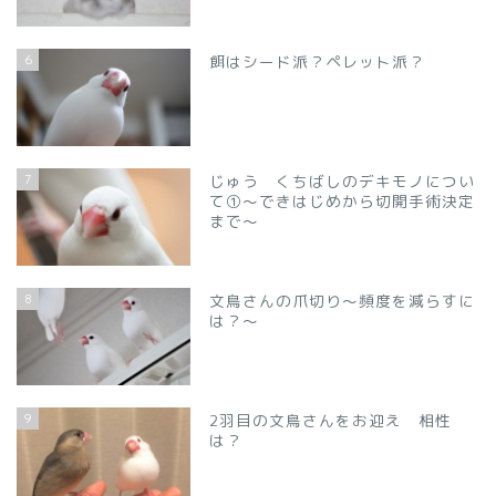
6
餌はシード派？ペレット派？
7
じゅう くちばしのデキモノについ
て①～できはじめから切開手術決定
まで～
8
文鳥さんの爪切り～頻度を減らすに
は？～
9
2羽目の文鳥さんをお迎え 相性
は？