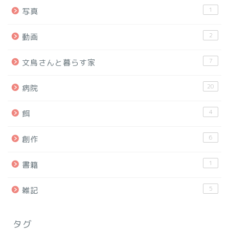
1
写真
2
動画
7
文鳥さんと暮らす家
20
病院
4
餌
6
創作
1
書籍
5
雑記
タグ