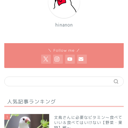
hinanon
＼ Follow me ／
人気記事ランキング
1
文鳥さんに必要なビタミン～食べて
いい＆食べてはいけない【野菜・果
物】編～