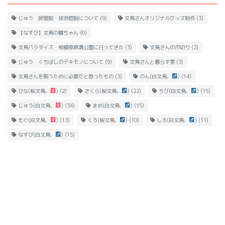
じゅう 卵管脱・排泄腔脱について
(9)
文鳥さんオリジナルグッズ制作
(3)
【なすび】文鳥の雛ちゃん
(6)
文鳥パラダイス 相模原麻溝公園に行ってきた
(3)
文鳥さんの爪切り
(2)
じゅう くちばしのデキモノについて
(9)
文鳥さんと暮らす家
(3)
文鳥さんを飼うために必要だと思ったもの
(3)
のん(白文鳥、
)
(14)
ひな(桜文鳥、
)
(2)
さくら(桜文鳥、
)
(22)
ちび(白文鳥、
)
(15)
じゅう(白文鳥、
)
(34)
まめ(白文鳥、
)
(15)
もぐ(白文鳥、
)
(13)
くろ(桜文鳥、
)
(10)
しろ(白文鳥、
)
(11)
なすび(白文鳥、
)
(15)