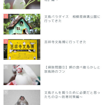
2
文鳥パラダイス 相模原麻溝公園に
行ってきた
3
吉祥寺文鳥博に行ってきた
4
【掃除問題①】餌の食べ散らかしと
放鳥時のフン
5
文鳥さんを飼うために必要だと思っ
たもの②～防寒対策編～