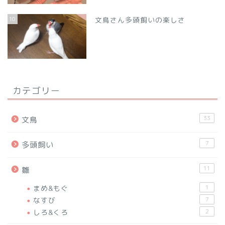
10
文鳥さん多頭飼いの楽しさ
カテゴリー
33
文鳥
7
多頭飼い
11
雛
まめ&もぐ
1
なすび
7
しろ&くろ
2