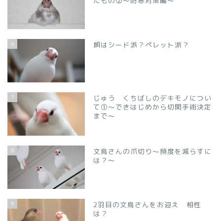
たもの②～防寒対策編～
6
餌はシード派？ペレット派？
7
じゅう くちばしのデキモノについ
て①～できはじめから切開手術決定
まで～
8
文鳥さんの爪切り～頻度を減らすに
は？～
9
2羽目の文鳥さんをお迎え 相性
は？