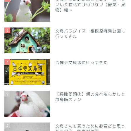
いい＆食べてはいけない【野菜・果
物】編～
2
文鳥パラダイス 相模原麻溝公園に
行ってきた
3
吉祥寺文鳥博に行ってきた
4
【掃除問題①】餌の食べ散らかしと
放鳥時のフン
5
文鳥さんを飼うために必要だと思っ