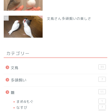
10
文鳥さん多頭飼いの楽しさ
カテゴリー
33
文鳥
7
多頭飼い
11
雛
まめ&もぐ
1
なすび
7