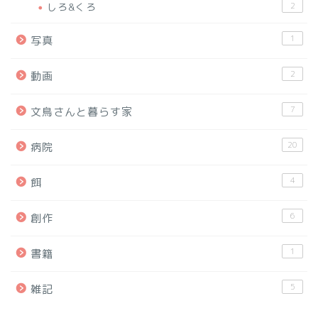
しろ&くろ
2
1
写真
2
動画
7
文鳥さんと暮らす家
20
病院
4
餌
6
創作
1
書籍
5
雑記