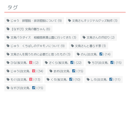
タグ
じゅう 卵管脱・排泄腔脱について
(9)
文鳥さんオリジナルグッズ制作
(3)
【なすび】文鳥の雛ちゃん
(6)
文鳥パラダイス 相模原麻溝公園に行ってきた
(3)
文鳥さんの爪切り
(2)
じゅう くちばしのデキモノについて
(9)
文鳥さんと暮らす家
(3)
文鳥さんを飼うために必要だと思ったもの
(3)
のん(白文鳥、
)
(14)
ひな(桜文鳥、
)
(2)
さくら(桜文鳥、
)
(22)
ちび(白文鳥、
)
(15)
じゅう(白文鳥、
)
(34)
まめ(白文鳥、
)
(15)
もぐ(白文鳥、
)
(13)
くろ(桜文鳥、
)
(10)
しろ(白文鳥、
)
(11)
なすび(白文鳥、
)
(15)