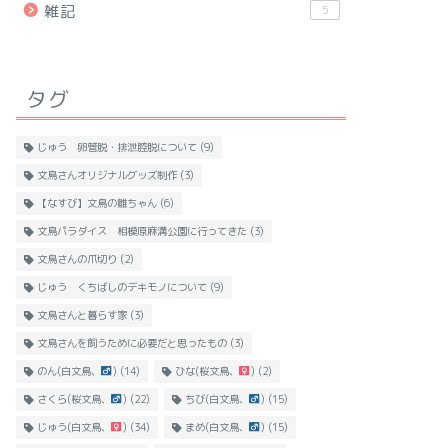
雑記
5
タグ
じゅう 卵管脱・排泄腔脱について
(9)
文鳥さんオリジナルグッズ制作
(3)
【なすび】文鳥の雛ちゃん
(6)
文鳥パラダイス 相模原麻溝公園に行ってきた
(3)
文鳥さんの爪切り
(2)
じゅう くちばしのデキモノについて
(9)
文鳥さんと暮らす家
(3)
文鳥さんを飼うために必要だと思ったもの
(3)
のん(白文鳥、
)
(14)
ひな(桜文鳥、
)
(2)
さくら(桜文鳥、
)
(22)
ちび(白文鳥、
)
(15)
じゅう(白文鳥、
)
(34)
まめ(白文鳥、
)
(15)