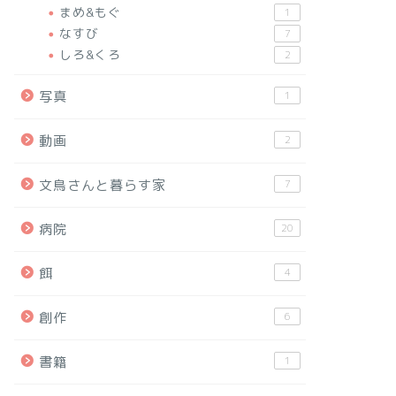
まめ&もぐ
1
なすび
7
しろ&くろ
2
写真
1
動画
2
文鳥さんと暮らす家
7
病院
20
餌
4
創作
6
書籍
1