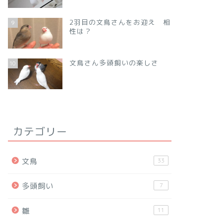
2羽目の文鳥さんをお迎え 相
9
性は？
文鳥さん多頭飼いの楽しさ
10
カテゴリー
文鳥
33
多頭飼い
7
雛
11