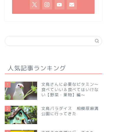
人気記事ランキング
文鳥さんに必要なビタミン～
1
食べていい＆食べてはいけな
い【野菜・果物】編～
文鳥パラダイス 相模原麻溝
2
公園に行ってきた