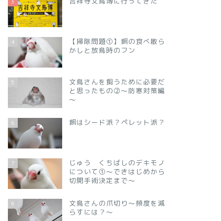
吉祥寺文鳥博に行ってきた
3
【掃除問題①】餌の食べ散ら
4
かしと放鳥時のフン
文鳥さんを飼うために必要だ
5
と思ったもの②～防寒対策編
～
餌はシード派？ペレット派？
6
じゅう くちばしのデキモノ
7
について①～できはじめから
切開手術決定まで～
文鳥さんの爪切り～頻度を減
8
らすには？～