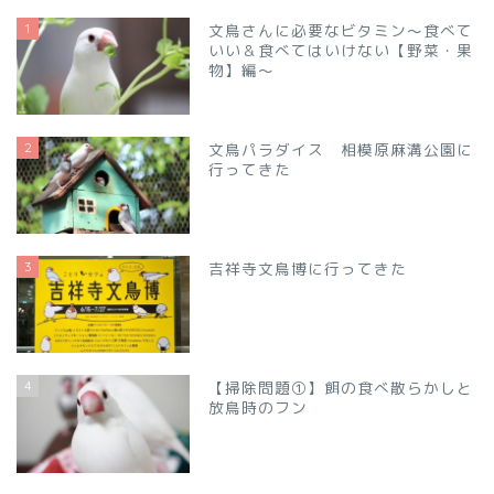
1
文鳥さんに必要なビタミン～食べて
いい＆食べてはいけない【野菜・果
物】編～
2
文鳥パラダイス 相模原麻溝公園に
行ってきた
3
吉祥寺文鳥博に行ってきた
4
【掃除問題①】餌の食べ散らかしと
放鳥時のフン