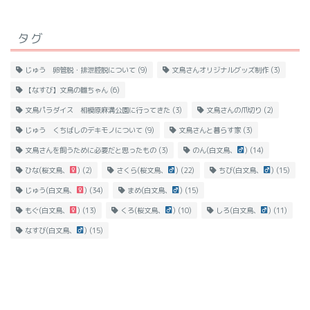
タグ
じゅう 卵管脱・排泄腔脱について
(9)
文鳥さんオリジナルグッズ制作
(3)
【なすび】文鳥の雛ちゃん
(6)
文鳥パラダイス 相模原麻溝公園に行ってきた
(3)
文鳥さんの爪切り
(2)
じゅう くちばしのデキモノについて
(9)
文鳥さんと暮らす家
(3)
文鳥さんを飼うために必要だと思ったもの
(3)
のん(白文鳥、
)
(14)
ひな(桜文鳥、
)
(2)
さくら(桜文鳥、
)
(22)
ちび(白文鳥、
)
(15)
じゅう(白文鳥、
)
(34)
まめ(白文鳥、
)
(15)
もぐ(白文鳥、
)
(13)
くろ(桜文鳥、
)
(10)
しろ(白文鳥、
)
(11)
なすび(白文鳥、
)
(15)