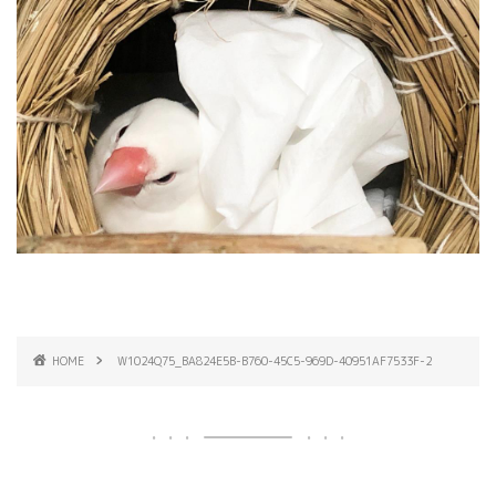
HOME
W1024Q75_BA824E5B-B760-45C5-969D-40951AF7533F-2