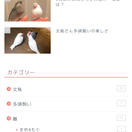
は？
10
文鳥さん多頭飼いの楽しさ
カテゴリー
33
文鳥
7
多頭飼い
11
雛
まめ&もぐ
1