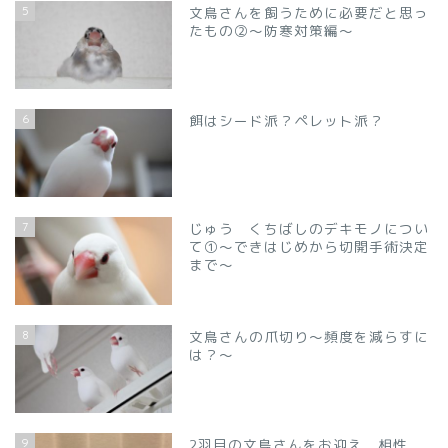
5
文鳥さんを飼うために必要だと思っ
たもの②～防寒対策編～
6
餌はシード派？ペレット派？
7
じゅう くちばしのデキモノについ
て①～できはじめから切開手術決定
まで～
8
文鳥さんの爪切り～頻度を減らすに
は？～
9
2羽目の文鳥さんをお迎え 相性