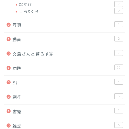
なすび
7
しろ&くろ
2
1
写真
2
動画
7
文鳥さんと暮らす家
20
病院
4
餌
6
創作
1
書籍
5
雑記