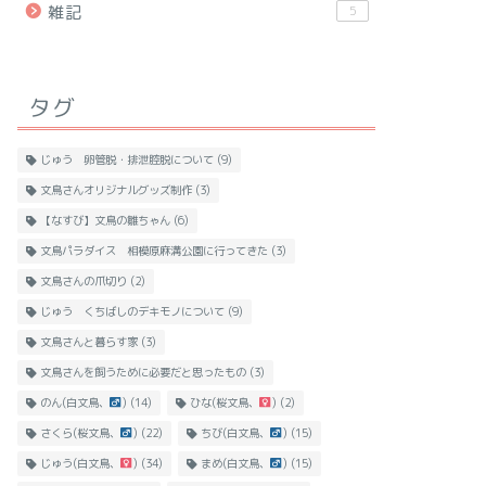
雑記
5
タグ
じゅう 卵管脱・排泄腔脱について
(9)
文鳥さんオリジナルグッズ制作
(3)
【なすび】文鳥の雛ちゃん
(6)
文鳥パラダイス 相模原麻溝公園に行ってきた
(3)
文鳥さんの爪切り
(2)
じゅう くちばしのデキモノについて
(9)
文鳥さんと暮らす家
(3)
文鳥さんを飼うために必要だと思ったもの
(3)
のん(白文鳥、
)
(14)
ひな(桜文鳥、
)
(2)
さくら(桜文鳥、
)
(22)
ちび(白文鳥、
)
(15)
じゅう(白文鳥、
)
(34)
まめ(白文鳥、
)
(15)