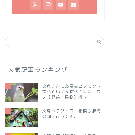
人気記事ランキング
文鳥さんに必要なビタミン～
1
食べていい＆食べてはいけな
い【野菜・果物】編～
文鳥パラダイス 相模原麻溝
2
公園に行ってきた