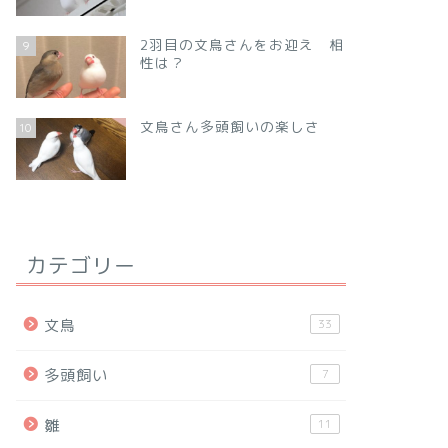
2羽目の文鳥さんをお迎え 相
9
性は？
文鳥さん多頭飼いの楽しさ
10
カテゴリー
文鳥
33
多頭飼い
7
雛
11