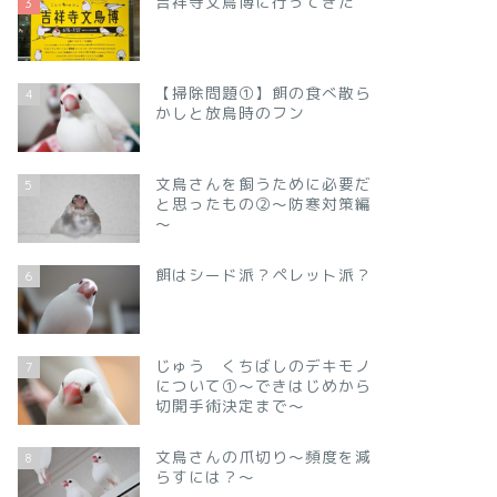
吉祥寺文鳥博に行ってきた
3
【掃除問題①】餌の食べ散ら
4
かしと放鳥時のフン
文鳥さんを飼うために必要だ
5
と思ったもの②～防寒対策編
～
餌はシード派？ペレット派？
6
じゅう くちばしのデキモノ
7
について①～できはじめから
切開手術決定まで～
文鳥さんの爪切り～頻度を減
8
らすには？～