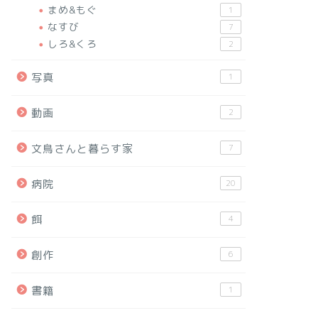
まめ&もぐ
1
なすび
7
しろ&くろ
2
写真
1
動画
2
文鳥さんと暮らす家
7
病院
20
餌
4
創作
6
書籍
1