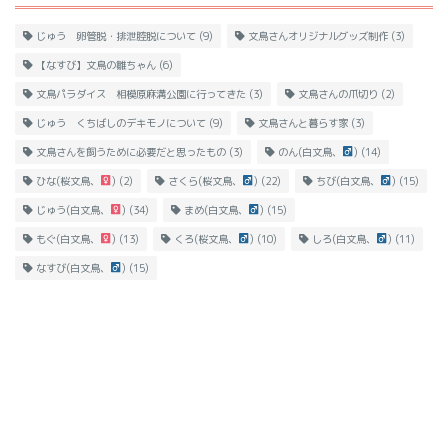
じゅう 卵管脱・排泄腔脱について
(9)
文鳥さんオリジナルグッズ制作
(3)
【なすび】文鳥の雛ちゃん
(6)
文鳥パラダイス 相模原麻溝公園に行ってきた
(3)
文鳥さんの爪切り
(2)
じゅう くちばしのデキモノについて
(9)
文鳥さんと暮らす家
(3)
文鳥さんを飼うために必要だと思ったもの
(3)
のん(白文鳥、
)
(14)
ひな(桜文鳥、
)
(2)
さくら(桜文鳥、
)
(22)
ちび(白文鳥、
)
(15)
じゅう(白文鳥、
)
(34)
まめ(白文鳥、
)
(15)
もぐ(白文鳥、
)
(13)
くろ(桜文鳥、
)
(10)
しろ(白文鳥、
)
(11)
なすび(白文鳥、
)
(15)