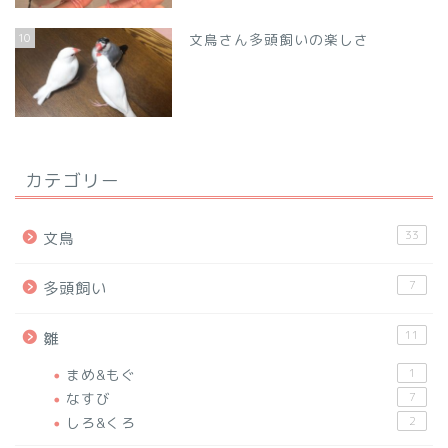
10
文鳥さん多頭飼いの楽しさ
カテゴリー
33
文鳥
7
多頭飼い
11
雛
まめ&もぐ
1
なすび
7
しろ&くろ
2