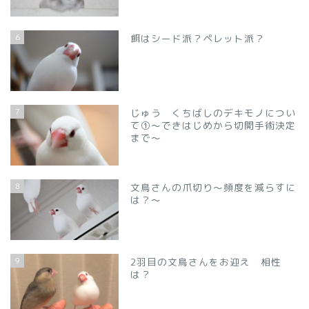
6
餌はシード派？ペレット派？
7
じゅう くちばしのデキモノについ
て①～できはじめから切開手術決定
まで～
8
文鳥さんの爪切り～頻度を減らすに
は？～
9
2羽目の文鳥さんをお迎え 相性
は？