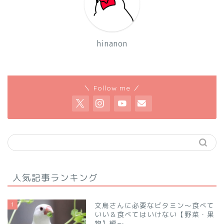
hinanon
＼ Follow me ／
人気記事ランキング
1
文鳥さんに必要なビタミン～食べて
いい＆食べてはいけない【野菜・果
物】編～