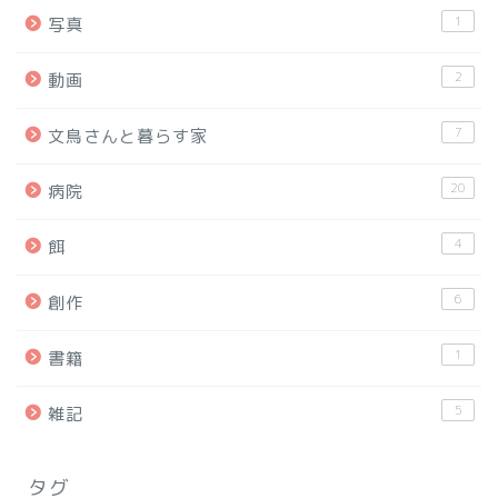
1
写真
2
動画
7
文鳥さんと暮らす家
20
病院
4
餌
6
創作
1
書籍
5
雑記
タグ