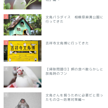
2
文鳥パラダイス 相模原麻溝公園に
行ってきた
3
吉祥寺文鳥博に行ってきた
4
【掃除問題①】餌の食べ散らかしと
放鳥時のフン
5
文鳥さんを飼うために必要だと思っ
たもの②～防寒対策編～